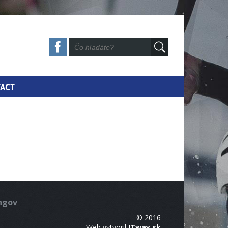
ACT
ingov
© 2016
Web vytvoril
ITway.sk