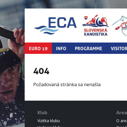
EURO 19
INFO
PROGRAMME
VISITO
404
Požadovaná stránka sa nenašla
Klub
Area
Vizitka klubu
O areá