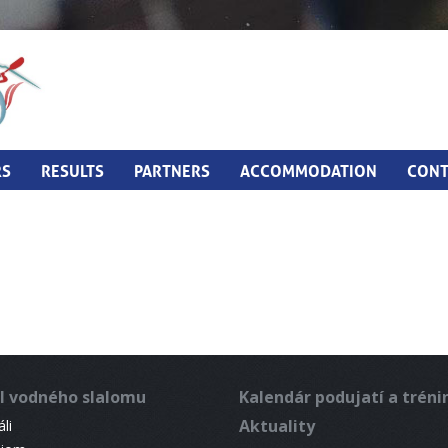
RS
RESULTS
PARTNERS
ACCOMMODATION
CONT
l vodného slalomu
Kalendár podujatí a trén
Aktuality
li