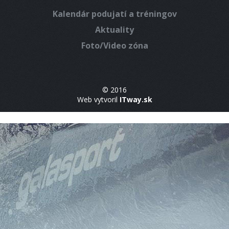
Kalendár podujatí a tréningov
Aktuality
Foto/Video zóna
© 2016
Web vytvoril
ITway.sk
ice.