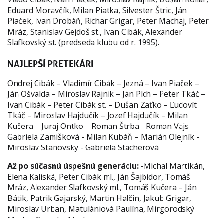
Eduard Moravčík, Milan Piatka, Silvester Štric, Ján
Piaček, Ivan Drobáň, Richar Grigar, Peter Machaj, Peter
Mráz, Stanislav Gejdoš st., Ivan Cibák, Alexander
Slafkovský st. (predseda klubu od r. 1995).
NAJLEPŠÍ PRETEKÁRI
Ondrej Cibák – Vladimír Cibák – Jezná – Ivan Piaček –
Ján Ošvalda – Miroslav Rajník – Ján Plch – Peter Tkáč –
Ivan Cibák – Peter Cibák st. – Dušan Zaťko – Ľudovít
Tkáč – Miroslav Hajdučík – Jozef Hajdučík – Milan
Kučera – Juraj Ontko – Roman Štrba - Roman Vajs -
Gabriela Zamišková - Milan Kubáň – Marián Olejník -
Miroslav Stanovský - Gabriela Stacherová
Až po súčasnú úspešnú generáciu:
-Michal Martikán,
Elena Kaliská, Peter Cibák ml., Ján Šajbidor, Tomáš
Mráz, Alexander Slafkovský ml., Tomáš Kučera – Ján
Bátik, Patrik Gajarský, Martin Halčin, Jakub Grigar,
Miroslav Urban, Matulániová Paulína, Mirgorodský