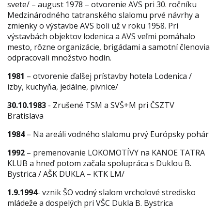
svete/ – august 1978 – otvorenie AVS pri 30. ročníku
Medzinárodného tatranského slalomu prvé návrhy a
zmienky o výstavbe AVS boli už v roku 1958. Pri
výstavbách objektov lodenica a AVS veľmi pomáhalo
mesto, rôzne organizácie, brigádami a samotní členovia
odpracovali množstvo hodín.
1981
– otvorenie ďalšej prístavby hotela Lodenica /
izby, kuchyňa, jedálne, pivnice/
30.10.1983
- Zrušené TSM a SVŠ+M pri ČSZTV
Bratislava
1984
– Na areáli vodného slalomu prvý Európsky pohár
1992
– premenovanie LOKOMOTÍVY na KANOE TATRA
KLUB a hneď potom začala spolupráca s Duklou B.
Bystrica / AŠK DUKLA – KTK LM/
1.9.1994
- vznik ŠO vodný slalom vrcholové stredisko
mládeže a dospelých pri VŠC Dukla B. Bystrica