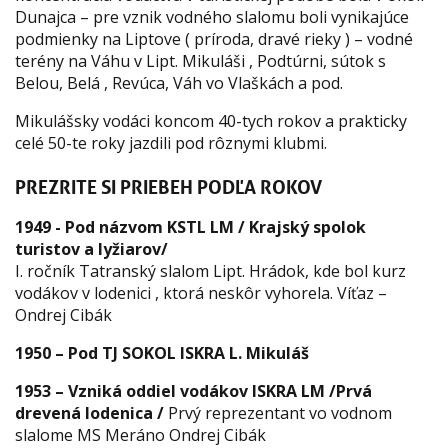
Dunajca – pre vznik vodného slalomu boli vynikajúce
podmienky na Liptove ( príroda, dravé rieky ) – vodné
terény na Váhu v Lipt. Mikuláši , Podtúrni, sútok s
Belou, Belá , Revúca, Váh vo Vlaškách a pod.
Mikulášsky vodáci koncom 40-tych rokov a prakticky
celé 50-te roky jazdili pod rôznymi klubmi.
PREZRITE SI PRIEBEH PODĽA ROKOV
1949 - Pod názvom KSTL LM / Krajský spolok
turistov a lyžiarov/
I. ročník Tatranský slalom Lipt. Hrádok, kde bol kurz
vodákov v lodenici , ktorá neskôr vyhorela. Víťaz –
Ondrej Cibák
1950 – Pod TJ SOKOL ISKRA L. Mikuláš
1953 – Vzniká oddiel vodákov ISKRA LM /Prvá
drevená lodenica /
Prvý reprezentant vo vodnom
slalome MS Meráno Ondrej Cibák