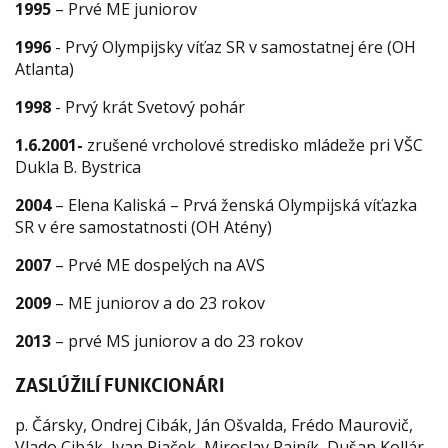
1995
– Prvé ME juniorov
1996
- Prvý Olympijsky víťaz SR v samostatnej ére (OH
Atlanta)
1998
- Prvý krát Svetový pohár
1.6.2001-
zrušené vrcholové stredisko mládeže pri VŠC
Dukla B. Bystrica
2004
– Elena Kaliská – Prvá ženská Olympijská víťazka
SR v ére samostatnosti (OH Atény)
2007
– Prvé ME dospelých na AVS
2009
– ME juniorov a do 23 rokov
2013
– prvé MS juniorov a do 23 rokov
ZASLÚŽILÍ FUNKCIONÁRI
p. Čársky, Ondrej Cibák, Ján Ošvalda, Frédo Maurovič,
Vlado Cibák, Ivan Piaček, Miroslav Rajník, Dušan Kollár,