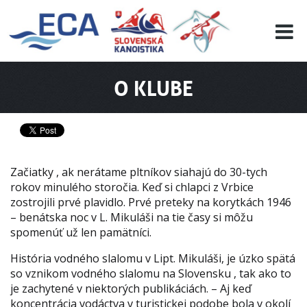
EURO 19
INFO
PROGRAMME
O KLUBE
VISITORS
RESULTS
PARTNERS
ACCOMMODATION
Začiatky , ak nerátame pltníkov siahajú do 30-tych
CONTACT
rokov minulého storočia. Keď si chlapci z Vrbice
zostrojili prvé plavidlo. Prvé preteky na korytkách 1946
– benátska noc v L. Mikuláši na tie časy si môžu
spomenúť už len pamätníci.
História vodného slalomu v Lipt. Mikuláši, je úzko spätá
so vznikom vodného slalomu na Slovensku , tak ako to
je zachytené v niektorých publikáciách. – Aj keď
koncentrácia vodáctva v turistickej podobe bola v okolí