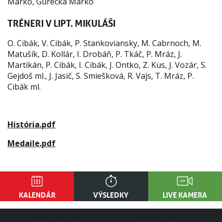
Marko, Gurecka Marko
TRÉNERI V LIPT. MIKULÁŠI
O. Cibák, V. Cibák, P. Stankoviansky, M. Cabrnoch, M.
Matušík, D. Kollár, I. Drobáň, P. Tkáč, P. Mráz, J.
Martikán, P. Cibák, I. Cibák, J. Ontko, Z. Kus, J. Vozár, S.
Gejdoš ml., J. Jasič, S. Smiešková, R. Vajs, T. Mráz, P.
Cibák ml.
História.pdf
Medaile.pdf
KALENDÁR
VÝSLEDKY
LIVE KAMERA