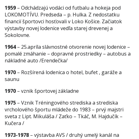
1959
– Odchádzajú vodáci od futbalu a hokeja pod
LOKOMOTÍVU. Predseda – p. Hulka. Z nedostatku
financií športovci hosťovali v Loko Košice. Začiatok
výstavby novej lodenice vedľa starej drevenej a
Sokolovne.
1964
– 25.apríla slávnostné otvorenie novej lodenice –
pomalé zmáhanie – dopravné prostriedky – autobus a
nákladné auto /Erendečka/
1970
– Rozšírená lodenica o hotel, bufet , garáže a
saunu
1970
– vznik športovej základne
1975
– Vznik Tréningového strediska a strediska
vrcholového športu mládeže do 1983 – prvý majstri
sveta z Lipt. Mikuláša / Zaťko – Tkáč, M. Hajdučík –
Kučera /
1973-1978
– výstavba AVS / druhý umelý kanál na