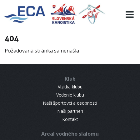
EURO 19
INFO
PROGRAMME
404
VISITORS
Požadovaná stránka sa nenašla
RESULTS
PARTNERS
ACCOMMODATION
Klub
CONTACT
Vizitka klubu
Vedenie klubu
Naši športovci a osobnosti
Naši partneri
Kontakt
Areal vodného slalomu