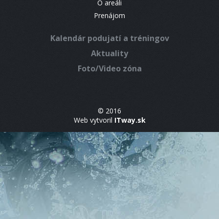
O areáli
Prenájom
Kalendár podujatí a tréningov
Aktuality
Foto/Video zóna
© 2016
Web vytvoril
ITway.sk