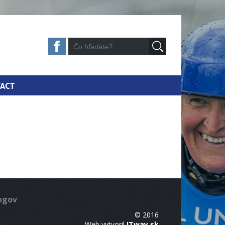
ACT
ingov
© 2016
Web vytvoril
ITway.sk