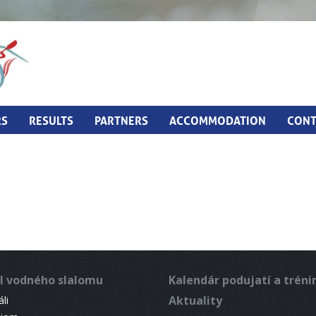
RS
RESULTS
PARTNERS
ACCOMMODATION
CONT
l vodného slalomu
Kalendár podujatí a trén
Aktuality
li