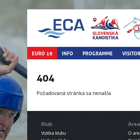
EURO 19
INFO
PROGRAMME
VISITO
404
Požadovaná stránka sa nenašla
Klub
Area
Vizitka klubu
O areá