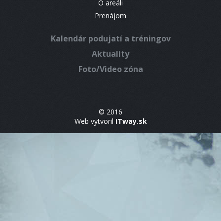
O areáli
Prenájom
Kalendár podujatí a tréningov
Aktuality
Foto/Video zóna
© 2016
Web vytvoril
ITway.sk