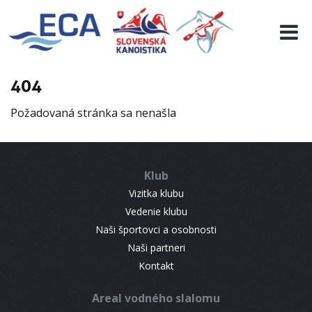
EURO 19
INFO
PROGRAMME
404
VISITORS
Požadovaná stránka sa nenašla
RESULTS
PARTNERS
ACCOMMODATION
Klub
CONTACT
Vizitka klubu
Vedenie klubu
Naši športovci a osobnosti
Naši partneri
Kontakt
Areal vodného slalomu