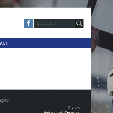
ACT
ingov
© 2016
Web vytvoril
ITway.sk