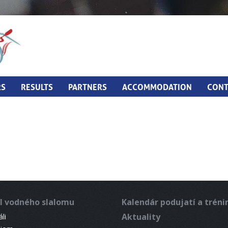
RS
RESULTS
PARTNERS
ACCOMMODATION
CONT
l vodného slalomu
Kalendár podujatí a trén
Aktuality
li