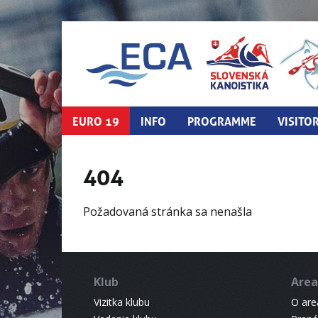
EURO 19
INFO
PROGRAMME
VISITO
404
Požadovaná stránka sa nenašla
Klub
Area
Vizitka klubu
O areá