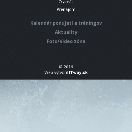
O areáli
Prenájom
Kalendár podujatí a tréningov
Aktuality
Foto/Video zóna
© 2016
Web vytvoril
ITway.sk