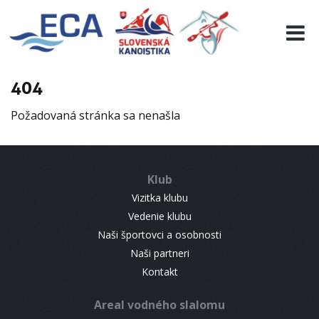
EURO 19
INFO
PROGRAMME
404
VISITORS
Požadovaná stránka sa nenašla
RESULTS
PARTNERS
ACCOMMODATION
Klub
CONTACT
Vizitka klubu
Vedenie klubu
Naši športovci a osobnosti
Naši partneri
Kontakt
Areal vodného slalomu