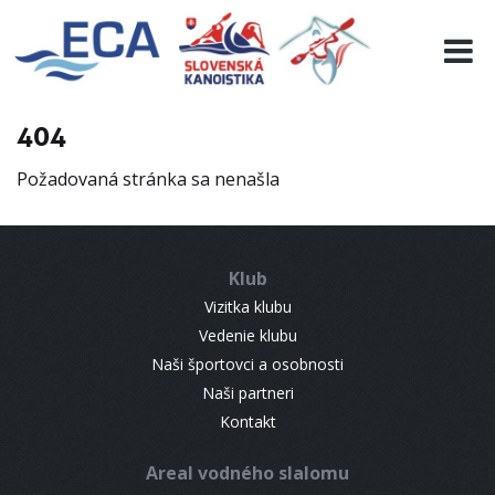
EURO 19
INFO
PROGRAMME
404
VISITORS
Požadovaná stránka sa nenašla
RESULTS
PARTNERS
ACCOMMODATION
Klub
CONTACT
Vizitka klubu
Vedenie klubu
Naši športovci a osobnosti
Naši partneri
Kontakt
Areal vodného slalomu