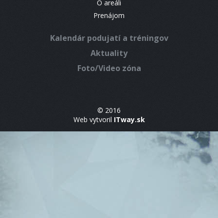
O areáli
Prenájom
Kalendár podujatí a tréningov
Aktuality
Foto/Video zóna
© 2016
Web vytvoril
ITway.sk