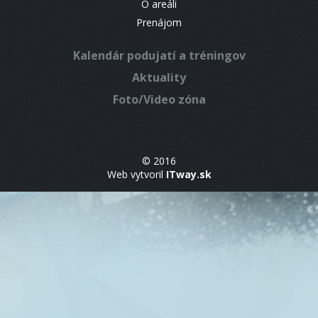
O areáli
Prenájom
Kalendár podujatí a tréningov
Aktuality
Foto/Video zóna
© 2016
Web vytvoril
ITway.sk