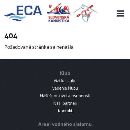
EURO 19
INFO
PROGRAMME
404
VISITORS
Požadovaná stránka sa nenašla
RESULTS
PARTNERS
ACCOMMODATION
Klub
CONTACT
Vizitka klubu
Vedenie klubu
Naši športovci a osobnosti
Naši partneri
Kontakt
Areal vodného slalomu