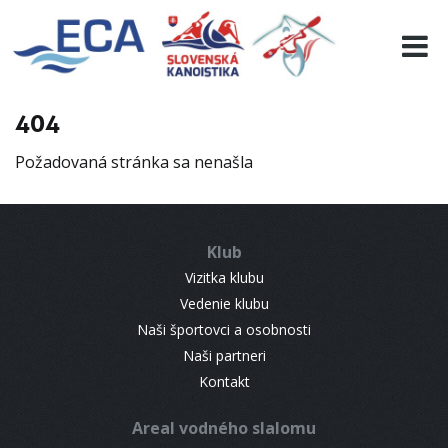
EURO 19
INFO
PROGRAMME
404
VISITORS
Požadovaná stránka sa nenašla
RESULTS
PARTNERS
ACCOMMODATION
Klub
CONTACT
Vizitka klubu
Vedenie klubu
Naši športovci a osobnosti
Naši partneri
Kontakt
Areal vodného slalomu