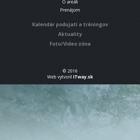
O areáli
Prenájom
Kalendár podujatí a tréningov
Aktuality
Foto/Video zóna
© 2016
Web vytvoril
ITway.sk