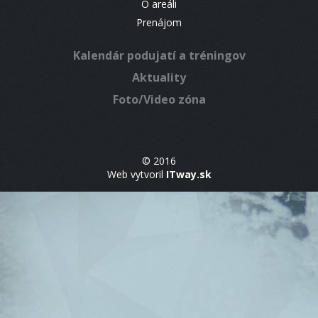
O areáli
Prenájom
Kalendár podujatí a tréningov
Aktuality
Foto/Video zóna
© 2016
Web vytvoril
ITway.sk