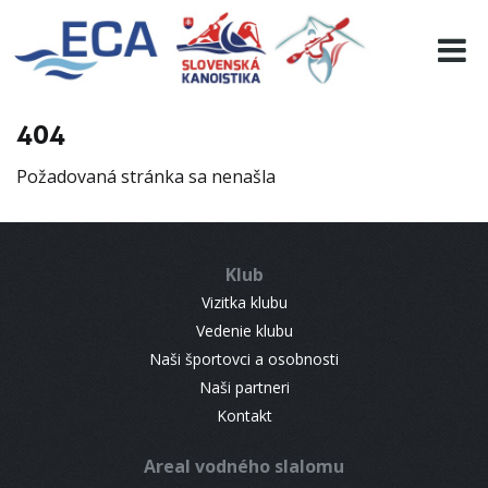
EURO 19
INFO
PROGRAMME
404
VISITORS
Požadovaná stránka sa nenašla
RESULTS
PARTNERS
ACCOMMODATION
Klub
CONTACT
Vizitka klubu
Vedenie klubu
Naši športovci a osobnosti
Naši partneri
Kontakt
Areal vodného slalomu