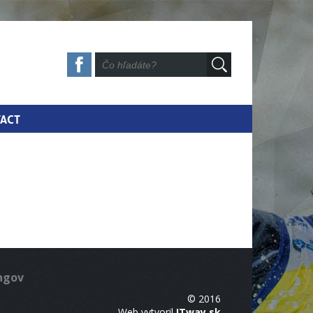
ACT
ingov
© 2016
Web vytvoril
ITway.sk