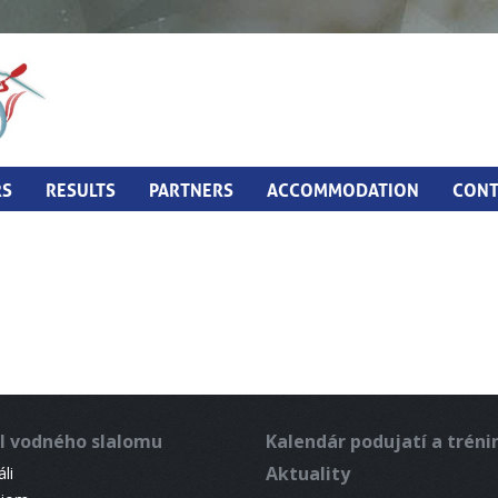
RS
RESULTS
PARTNERS
ACCOMMODATION
CONT
l vodného slalomu
Kalendár podujatí a trén
Aktuality
li