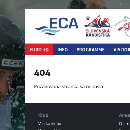
EURO 19
INFO
PROGRAMME
VISITO
404
Požadovaná stránka sa nenašla
Klub
Area
Vizitka klubu
O areá