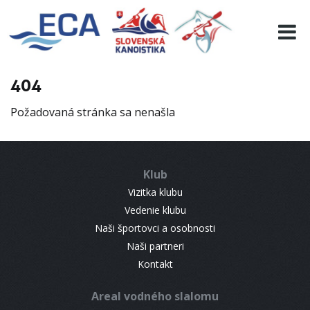
EURO 19
INFO
PROGRAMME
404
VISITORS
Požadovaná stránka sa nenašla
RESULTS
PARTNERS
ACCOMMODATION
Klub
CONTACT
Vizitka klubu
Vedenie klubu
Naši športovci a osobnosti
Naši partneri
Kontakt
Areal vodného slalomu