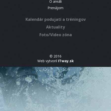
O areáli
Prenájom
Kalendár podujatí a tréningov
Aktuality
Foto/Video zóna
© 2016
Web vytvoril
ITway.sk