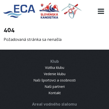
EURO 19
INFO
PROGRAMME
404
VISITORS
Požadovaná stránka sa nenašla
RESULTS
PARTNERS
ACCOMMODATION
Klub
CONTACT
Vizitka klubu
Vedenie klubu
Naši športovci a osobnosti
Naši partneri
Kontakt
Areal vodného slalomu