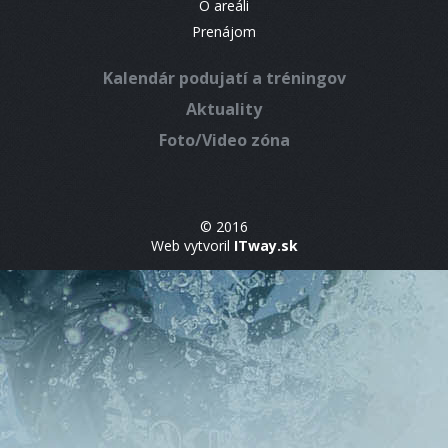
O areáli
Prenájom
Kalendár podujatí a tréningov
Aktuality
Foto/Video zóna
© 2016
Web vytvoril
ITway.sk