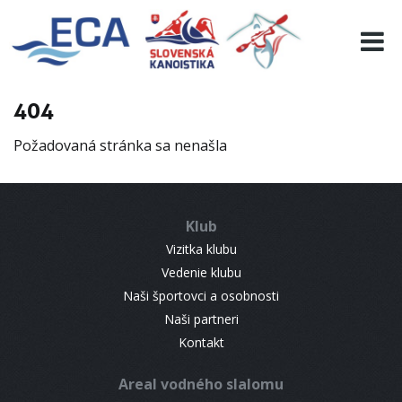
EURO 19
INFO
PROGRAMME
404
VISITORS
Požadovaná stránka sa nenašla
RESULTS
PARTNERS
ACCOMMODATION
Klub
CONTACT
Vizitka klubu
Vedenie klubu
Naši športovci a osobnosti
Naši partneri
Kontakt
Areal vodného slalomu