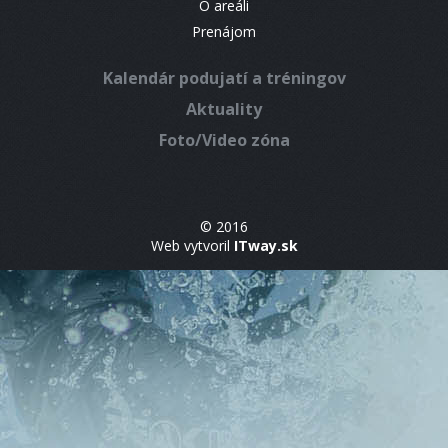
O areáli
Prenájom
Kalendár podujatí a tréningov
Aktuality
Foto/Video zóna
© 2016
Web vytvoril
ITway.sk