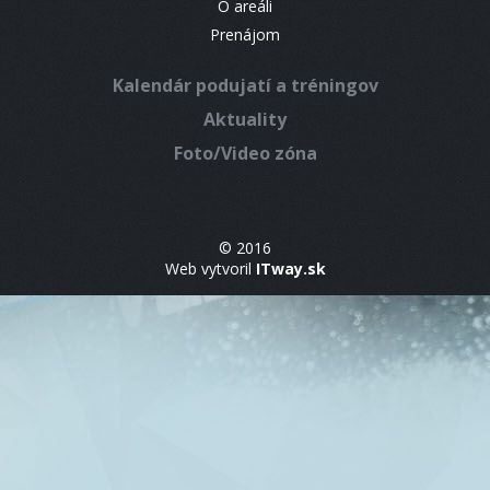
O areáli
Prenájom
Kalendár podujatí a tréningov
Aktuality
Foto/Video zóna
© 2016
Web vytvoril
ITway.sk