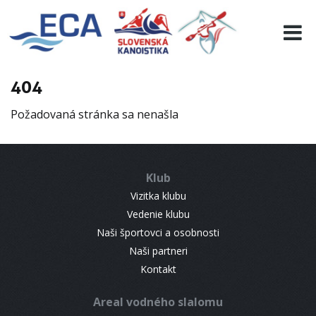
EURO 19
INFO
PROGRAMME
404
VISITORS
Požadovaná stránka sa nenašla
RESULTS
PARTNERS
ACCOMMODATION
Klub
CONTACT
Vizitka klubu
Vedenie klubu
Naši športovci a osobnosti
Naši partneri
Kontakt
Areal vodného slalomu