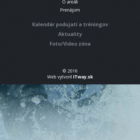
O areáli
Prenájom
Kalendár podujatí a tréningov
Aktuality
Foto/Video zóna
© 2016
Web vytvoril
ITway.sk