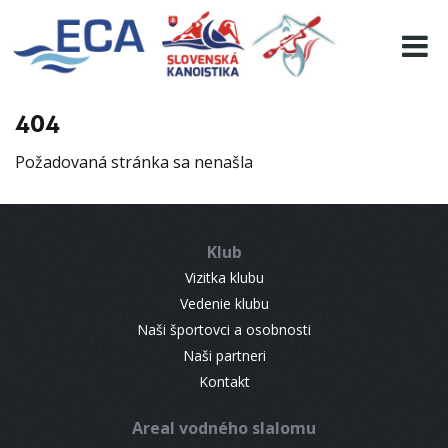
EURO 19
INFO
PROGRAMME
404
VISITORS
Požadovaná stránka sa nenašla
RESULTS
PARTNERS
ACCOMMODATION
Klub
CONTACT
Vizitka klubu
Vedenie klubu
Naši športovci a osobnosti
Naši partneri
Kontakt
Areal vodného slalomu