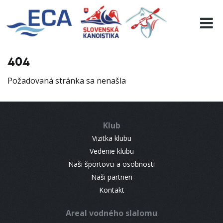
EURO 19
INFO
PROGRAMME
404
VISITORS
Požadovaná stránka sa nenašla
RESULTS
PARTNERS
ACCOMMODATION
Klub
CONTACT
Vizitka klubu
Vedenie klubu
Naši športovci a osobnosti
Naši partneri
Kontakt
Areal vodného slalomu