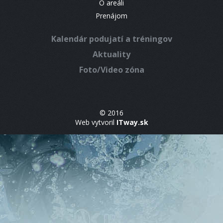
O areáli
Prenájom
Kalendár podujatí a tréningov
Aktuality
Foto/Video zóna
© 2016
Web vytvoril
ITway.sk