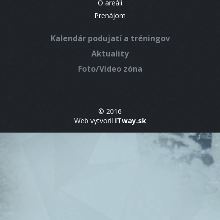
O areáli
Prenájom
Kalendár podujatí a tréningov
Aktuality
Foto/Video zóna
© 2016
Web vytvoril
ITway.sk