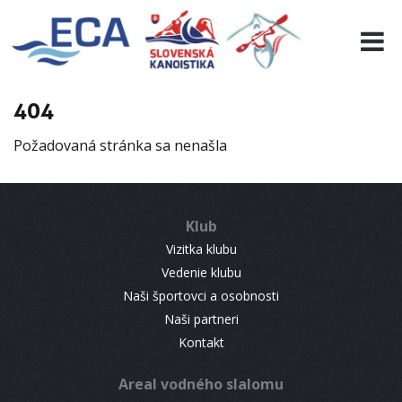
EURO 19
INFO
PROGRAMME
404
VISITORS
Požadovaná stránka sa nenašla
RESULTS
PARTNERS
ACCOMMODATION
Klub
CONTACT
Vizitka klubu
Vedenie klubu
Naši športovci a osobnosti
Naši partneri
Kontakt
Areal vodného slalomu