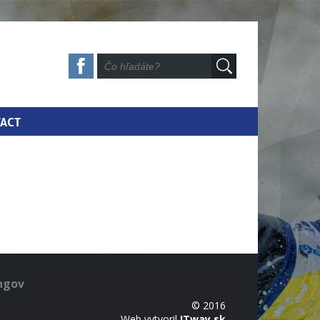
ACT
ingov
© 2016
Web vytvoril
ITway.sk