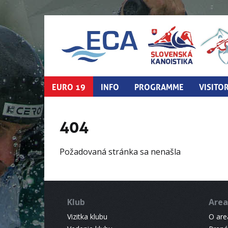
EURO 19
INFO
PROGRAMME
VISITO
404
Požadovaná stránka sa nenašla
Klub
Area
Vizitka klubu
O areá