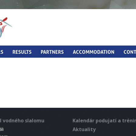
RS
RESULTS
PARTNERS
ACCOMMODATION
CONT
l vodného slalomu
Kalendár podujatí a trén
Aktuality
li