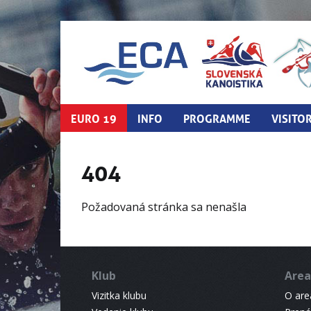
EURO 19
INFO
PROGRAMME
VISITO
404
Požadovaná stránka sa nenašla
Klub
Area
Vizitka klubu
O areá