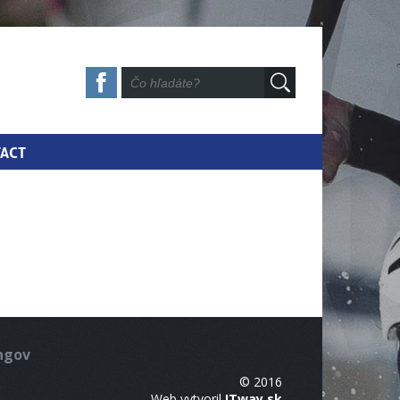
ACT
ingov
© 2016
Web vytvoril
ITway.sk