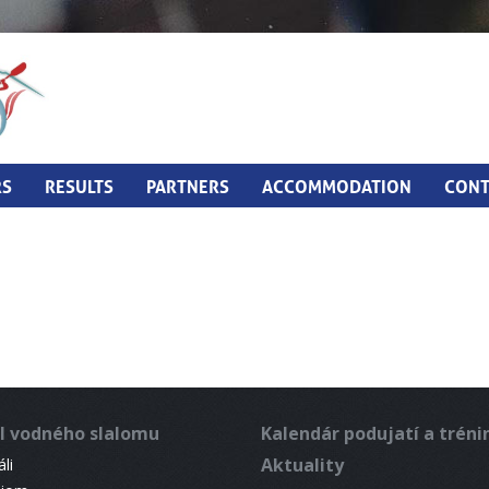
RS
RESULTS
PARTNERS
ACCOMMODATION
CONT
l vodného slalomu
Kalendár podujatí a trén
Aktuality
li