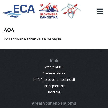
EURO 19
INFO
PROGRAMME
404
VISITORS
Požadovaná stránka sa nenašla
RESULTS
PARTNERS
ACCOMMODATION
Klub
CONTACT
Vizitka klubu
Vedenie klubu
Naši športovci a osobnosti
Naši partneri
Kontakt
Areal vodného slalomu