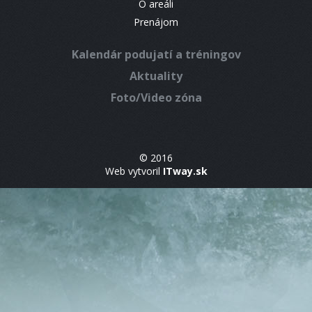
O areáli
Prenájom
Kalendár podujatí a tréningov
Aktuality
Foto/Video zóna
© 2016
Web vytvoril
ITway.sk