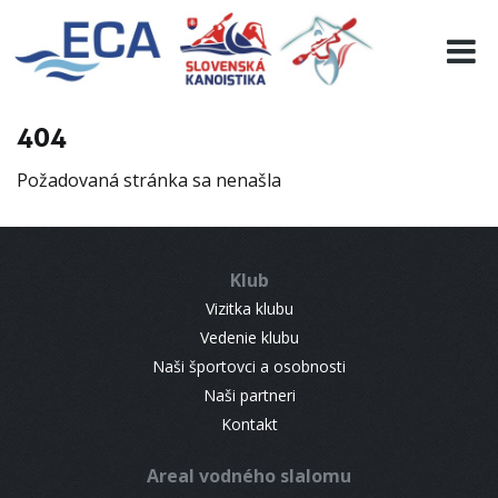
EURO 19
INFO
PROGRAMME
404
VISITORS
Požadovaná stránka sa nenašla
RESULTS
PARTNERS
ACCOMMODATION
Klub
CONTACT
Vizitka klubu
Vedenie klubu
Naši športovci a osobnosti
Naši partneri
Kontakt
Areal vodného slalomu