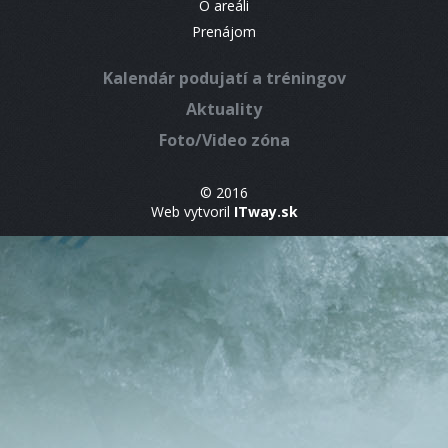
O areáli
Prenájom
Kalendár podujatí a tréningov
Aktuality
Foto/Video zóna
© 2016
Web vytvoril
ITway.sk