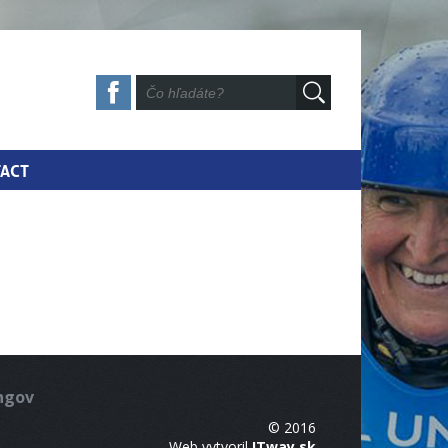
ACT
ingov
© 2016
Web vytvoril
ITway.sk