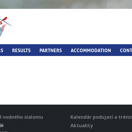
RS
RESULTS
PARTNERS
ACCOMMODATION
CONT
l vodného slalomu
Kalendár podujatí a trén
Aktuality
li