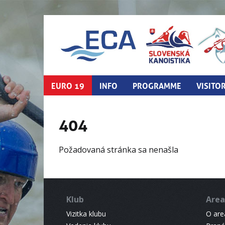
EURO 19
INFO
PROGRAMME
VISITO
404
Požadovaná stránka sa nenašla
Klub
Area
Vizitka klubu
O areá