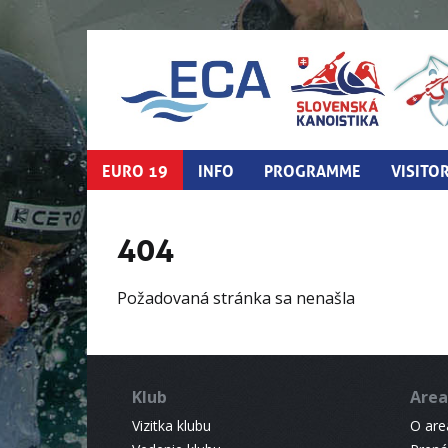
EURO 19
INFO
PROGRAMME
VISITO
404
Požadovaná stránka sa nenašla
Klub
Area
Vizitka klubu
O areá