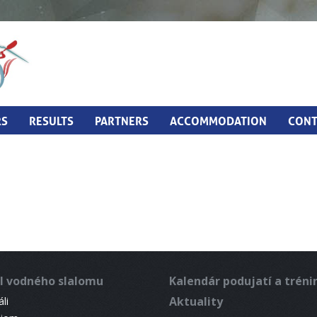
RS
RESULTS
PARTNERS
ACCOMMODATION
CONT
l vodného slalomu
Kalendár podujatí a trén
Aktuality
li