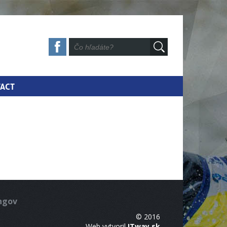
ACT
ingov
© 2016
Web vytvoril
ITway.sk