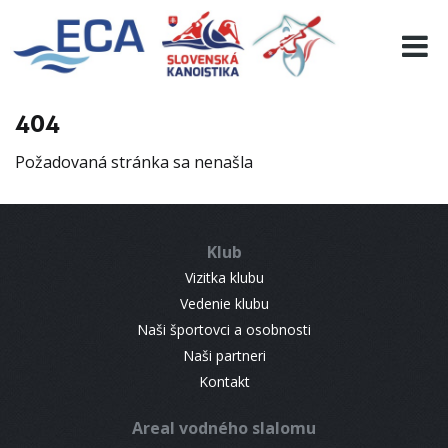
EURO 19
INFO
PROGRAMME
404
VISITORS
Požadovaná stránka sa nenašla
RESULTS
PARTNERS
ACCOMMODATION
Klub
CONTACT
Vizitka klubu
Vedenie klubu
Naši športovci a osobnosti
Naši partneri
Kontakt
Areal vodného slalomu