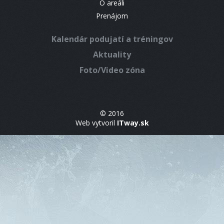
O areáli
Prenájom
Kalendár podujatí a tréningov
Aktuality
Foto/Video zóna
© 2016
Web vytvoril
ITway.sk