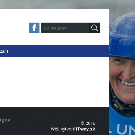
ACT
ingov
© 2016
Web vytvoril
ITway.sk