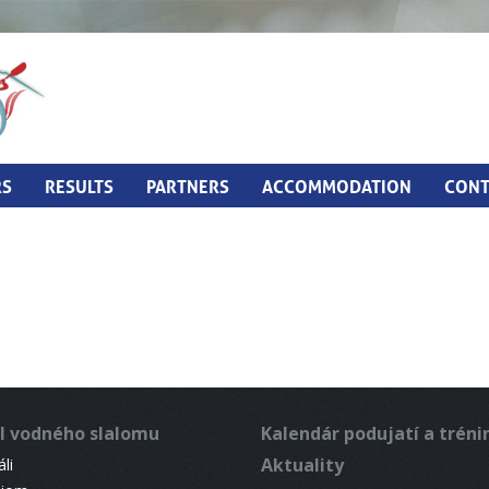
RS
RESULTS
PARTNERS
ACCOMMODATION
CONT
l vodného slalomu
Kalendár podujatí a trén
Aktuality
li