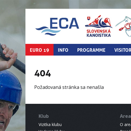
EURO 19
INFO
PROGRAMME
VISITO
404
Požadovaná stránka sa nenašla
Klub
Area
Vizitka klubu
O areá