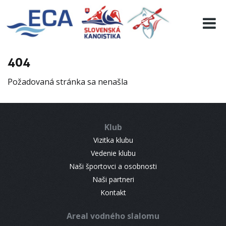
EURO 19
INFO
PROGRAMME
404
VISITORS
Požadovaná stránka sa nenašla
RESULTS
PARTNERS
ACCOMMODATION
Klub
CONTACT
Vizitka klubu
Vedenie klubu
Naši športovci a osobnosti
Naši partneri
Kontakt
Areal vodného slalomu