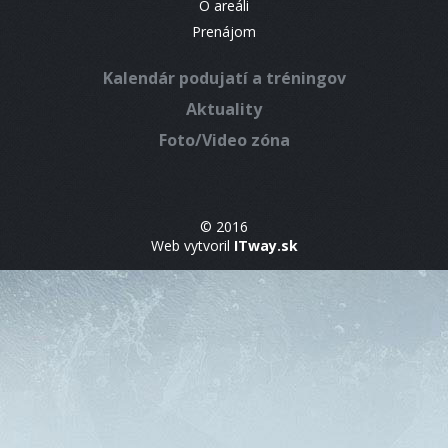
O areáli
Prenájom
Kalendár podujatí a tréningov
Aktuality
Foto/Video zóna
© 2016
Web vytvoril
ITway.sk