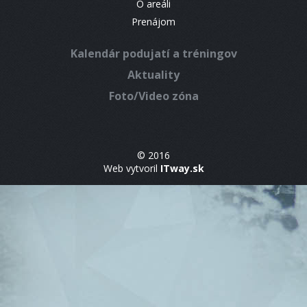
O areáli
Prenájom
Kalendár podujatí a tréningov
Aktuality
Foto/Video zóna
© 2016
Web vytvoril
ITway.sk