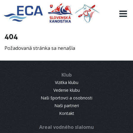
EURO 19
INFO
PROGRAMME
404
VISITORS
Požadovaná stránka sa nenašla
RESULTS
PARTNERS
ACCOMMODATION
Klub
CONTACT
Vizitka klubu
Vedenie klubu
Naši športovci a osobnosti
Naši partneri
Kontakt
Areal vodného slalomu