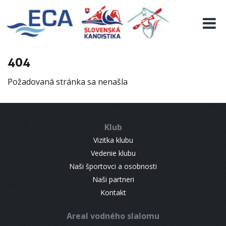
EURO 19
INFO
PROGRAMME
404
VISITORS
Požadovaná stránka sa nenašla
RESULTS
PARTNERS
ACCOMMODATION
Klub
CONTACT
Vizitka klubu
Vedenie klubu
Naši športovci a osobnosti
Naši partneri
Kontakt
Areal vodného slalomu