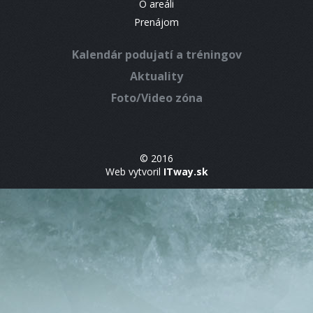
O areáli
Prenájom
Kalendár podujatí a tréningov
Aktuality
Foto/Video zóna
© 2016
Web vytvoril
ITway.sk