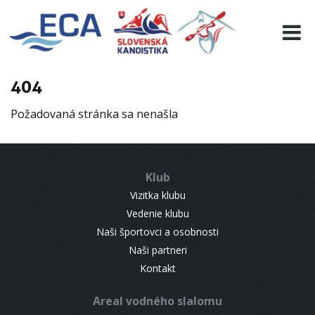
EURO 19
INFO
PROGRAMME
404
VISITORS
Požadovaná stránka sa nenašla
RESULTS
PARTNERS
ACCOMMODATION
Klub
CONTACT
Vizitka klubu
Vedenie klubu
Naši športovci a osobnosti
Naši partneri
Kontakt
Areal vodného slalomu