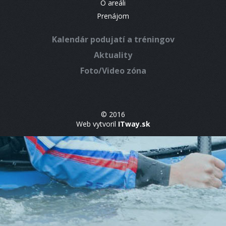
O areáli
Prenájom
Kalendár podujatí a tréningov
Aktuality
Foto/Video zóna
© 2016
Web vytvoril
ITway.sk