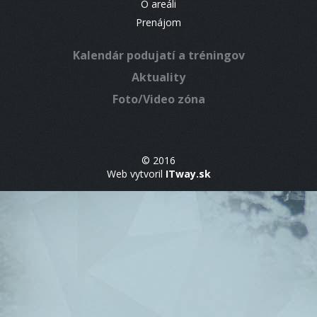
O areáli
Prenájom
Kalendár podujatí a tréningov
Aktuality
Foto/Video zóna
© 2016
Web vytvoril
ITway.sk