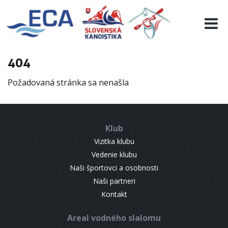
EURO 19
INFO
PROGRAMME
404
VISITORS
Požadovaná stránka sa nenašla
RESULTS
PARTNERS
ACCOMMODATION
Klub
CONTACT
Vizitka klubu
Vedenie klubu
Naši športovci a osobnosti
Naši partneri
Kontakt
Areal vodného slalomu