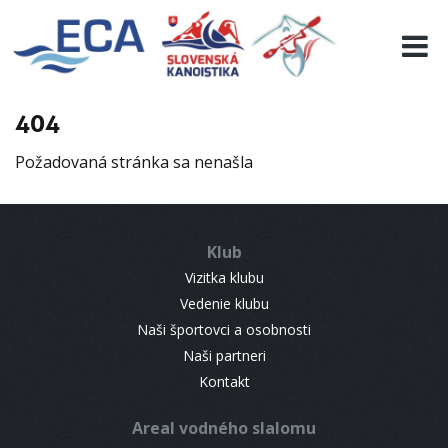
EURO 19
INFO
PROGRAMME
404
VISITORS
Požadovaná stránka sa nenašla
RESULTS
PARTNERS
ACCOMMODATION
Klub
CONTACT
Vizitka klubu
Vedenie klubu
Naši športovci a osobnosti
Naši partneri
Kontakt
Areal vodného slalomu