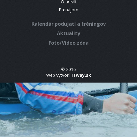
O areáli
Prenájom
Kalendár podujatí a tréningov
Aktuality
Foto/Video zóna
© 2016
Web vytvoril
ITway.sk