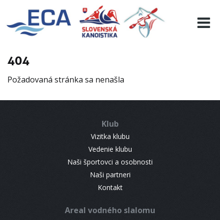
EURO 19
INFO
PROGRAMME
404
VISITORS
Požadovaná stránka sa nenašla
RESULTS
PARTNERS
ACCOMMODATION
Klub
CONTACT
Vizitka klubu
Vedenie klubu
Naši športovci a osobnosti
Naši partneri
Kontakt
Areal vodného slalomu