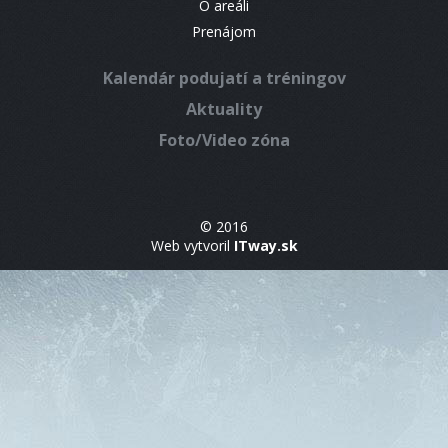
O areáli
Prenájom
Kalendár podujatí a tréningov
Aktuality
Foto/Video zóna
© 2016
Web vytvoril
ITway.sk