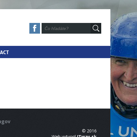
ACT
ingov
© 2016
Web vytvoril
ITway.sk