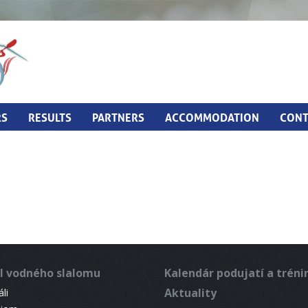
RS
RESULTS
PARTNERS
ACCOMMODATION
CONT
l vodného slalomu
Kalendár podujatí a trén
Aktuality
li