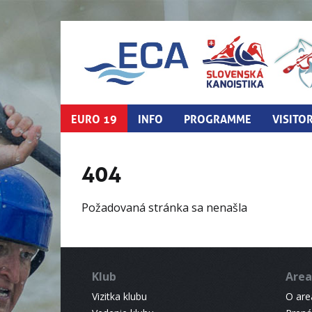
EURO 19
INFO
PROGRAMME
VISITO
404
Požadovaná stránka sa nenašla
Klub
Area
Vizitka klubu
O areá