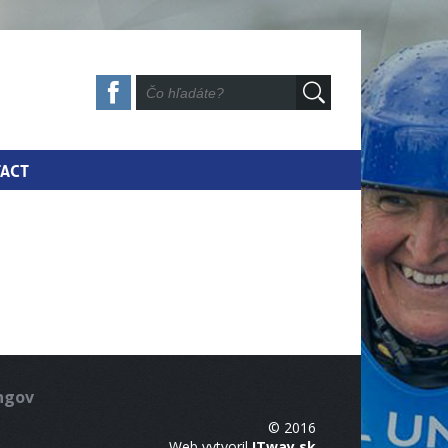
ACT
ingov
© 2016
Web vytvoril
ITway.sk