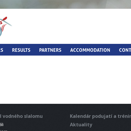
RS
RESULTS
PARTNERS
ACCOMMODATION
CONT
l vodného slalomu
Kalendár podujatí a trén
Aktuality
li