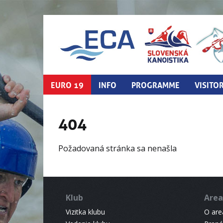
EURO 19
INFO
PROGRAMME
VISITO
404
Požadovaná stránka sa nenašla
Klub
Area
Vizitka klubu
O areá