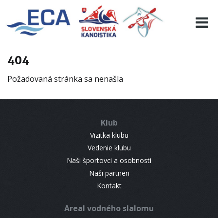
EURO 19
INFO
PROGRAMME
404
VISITORS
Požadovaná stránka sa nenašla
RESULTS
PARTNERS
ACCOMMODATION
Klub
CONTACT
Vizitka klubu
Vedenie klubu
Naši športovci a osobnosti
Naši partneri
Kontakt
Areal vodného slalomu