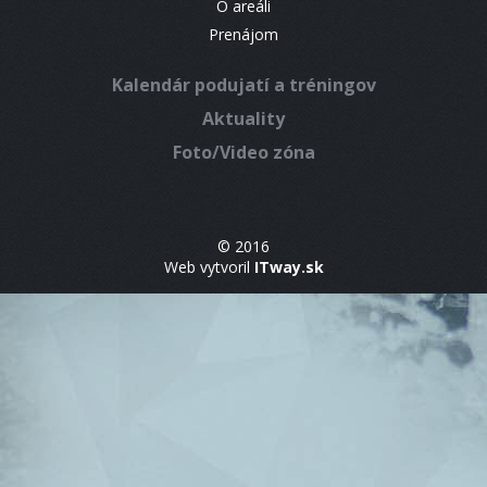
O areáli
Prenájom
Kalendár podujatí a tréningov
Aktuality
Foto/Video zóna
© 2016
Web vytvoril
ITway.sk