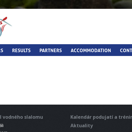
RS
RESULTS
PARTNERS
ACCOMMODATION
CONT
l vodného slalomu
Kalendár podujatí a trén
Aktuality
li