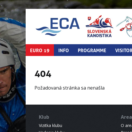
EURO 19
INFO
PROGRAMME
VISITO
404
Požadovaná stránka sa nenašla
Klub
Area
Vizitka klubu
O areá