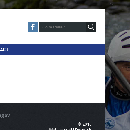
ACT
ingov
© 2016
Web vytvoril
ITway.sk