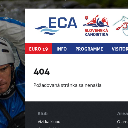
EURO 19
INFO
PROGRAMME
VISITO
404
Požadovaná stránka sa nenašla
Klub
Area
Vizitka klubu
O areá