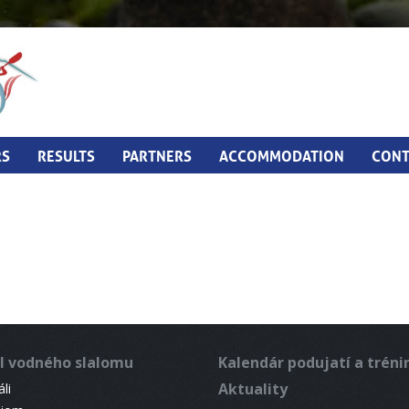
RS
RESULTS
PARTNERS
ACCOMMODATION
CONT
l vodného slalomu
Kalendár podujatí a trén
Aktuality
li