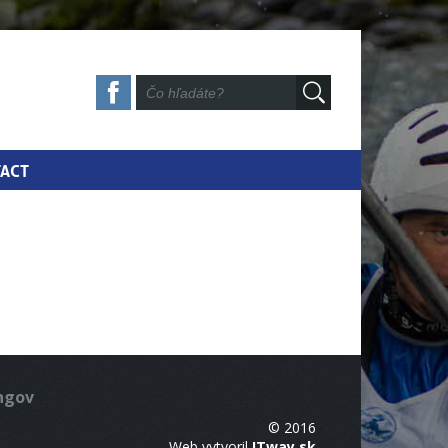
ACT
ingov
© 2016
Web vytvoril
ITway.sk