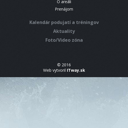
O areáli
Prenájom
Kalendár podujatí a tréningov
Aktuality
Foto/Video zóna
© 2016
Web vytvoril
ITway.sk