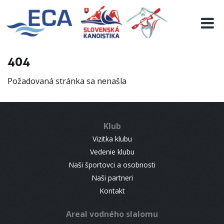
EURO 19
INFO
PROGRAMME
404
VISITORS
Požadovaná stránka sa nenašla
RESULTS
PARTNERS
ACCOMMODATION
Klub
CONTACT
Vizitka klubu
Vedenie klubu
Naši športovci a osobnosti
Naši partneri
Kontakt
Areal vodného slalomu