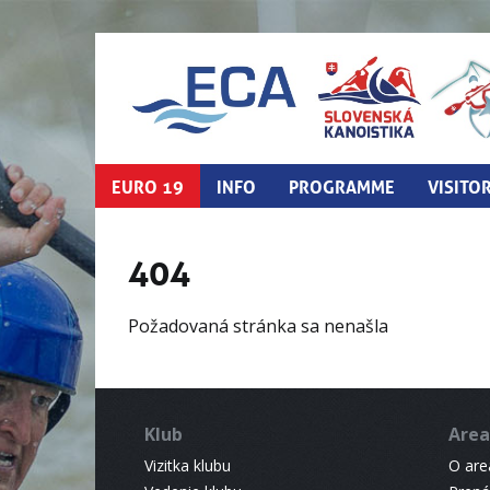
EURO 19
INFO
PROGRAMME
VISITO
404
Požadovaná stránka sa nenašla
Klub
Area
Vizitka klubu
O areá