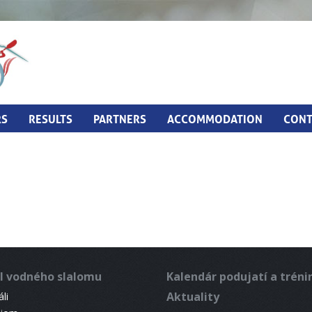
RS
RESULTS
PARTNERS
ACCOMMODATION
CONT
l vodného slalomu
Kalendár podujatí a trén
Aktuality
li