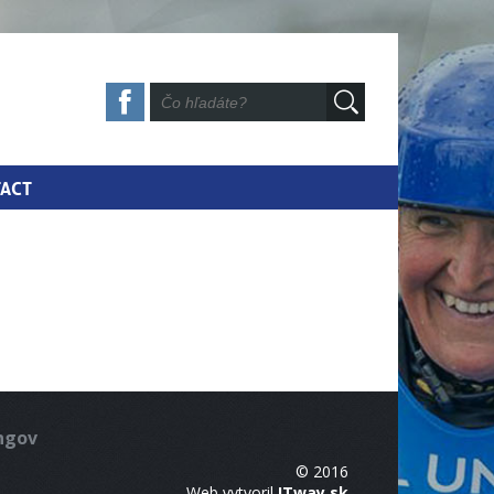
ACT
ingov
© 2016
Web vytvoril
ITway.sk