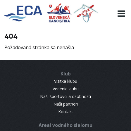
EURO 19
INFO
PROGRAMME
404
VISITORS
Požadovaná stránka sa nenašla
RESULTS
PARTNERS
ACCOMMODATION
Klub
CONTACT
Vizitka klubu
Vedenie klubu
Naši športovci a osobnosti
Naši partneri
Kontakt
Areal vodného slalomu