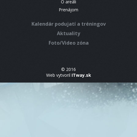
O areáli
Prenájom
Kalendár podujatí a tréningov
Aktuality
Foto/Video zóna
© 2016
Web vytvoril
ITway.sk