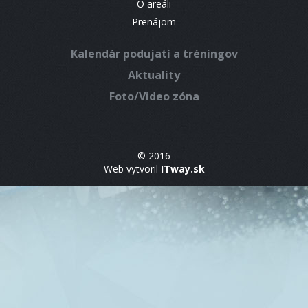
O areáli
Prenájom
Kalendár podujatí a tréningov
Aktuality
Foto/Video zóna
© 2016
Web vytvoril
ITway.sk