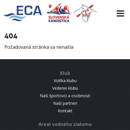
EURO 19
INFO
PROGRAMME
404
VISITORS
Požadovaná stránka sa nenašla
RESULTS
PARTNERS
ACCOMMODATION
Klub
CONTACT
Vizitka klubu
Vedenie klubu
Naši športovci a osobnosti
Naši partneri
Kontakt
Areal vodného slalomu