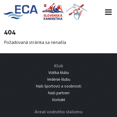
EURO 19
INFO
PROGRAMME
404
VISITORS
Požadovaná stránka sa nenašla
RESULTS
PARTNERS
ACCOMMODATION
Klub
CONTACT
Vizitka klubu
Vedenie klubu
Naši športovci a osobnosti
Naši partneri
Kontakt
Areal vodného slalomu