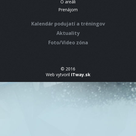
O areáli
Prenájom
Kalendár podujatí a tréningov
Aktuality
Foto/Video zóna
© 2016
Web vytvoril
ITway.sk