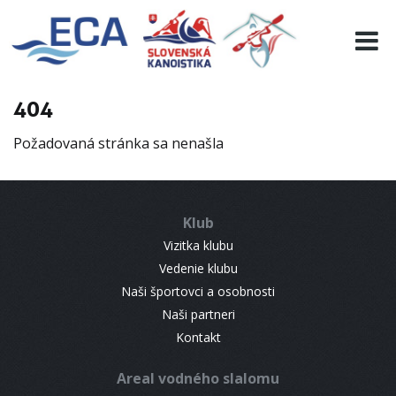
EURO 19
INFO
PROGRAMME
404
VISITORS
Požadovaná stránka sa nenašla
RESULTS
PARTNERS
ACCOMMODATION
Klub
CONTACT
Vizitka klubu
Vedenie klubu
Naši športovci a osobnosti
Naši partneri
Kontakt
Areal vodného slalomu