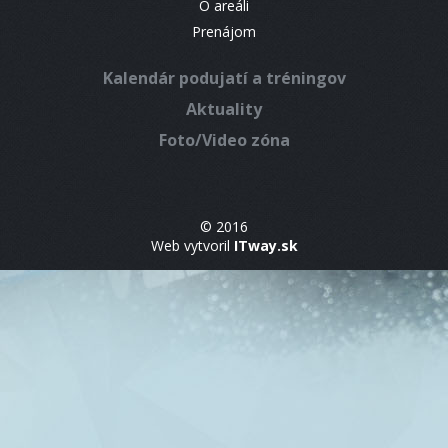
O areáli
Prenájom
Kalendár podujatí a tréningov
Aktuality
Foto/Video zóna
© 2016
Web vytvoril
ITway.sk