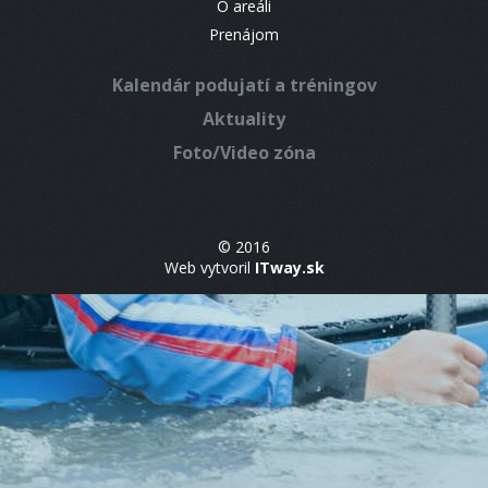
O areáli
Prenájom
Kalendár podujatí a tréningov
Aktuality
Foto/Video zóna
© 2016
Web vytvoril
ITway.sk