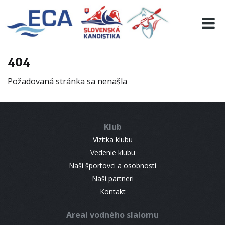
EURO 19
INFO
PROGRAMME
404
VISITORS
Požadovaná stránka sa nenašla
RESULTS
PARTNERS
ACCOMMODATION
Klub
CONTACT
Vizitka klubu
Vedenie klubu
Naši športovci a osobnosti
Naši partneri
Kontakt
Areal vodného slalomu