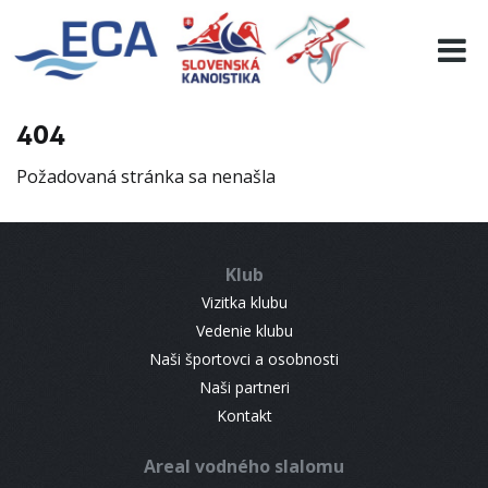
EURO 19
INFO
PROGRAMME
404
VISITORS
Požadovaná stránka sa nenašla
RESULTS
PARTNERS
ACCOMMODATION
Klub
CONTACT
Vizitka klubu
Vedenie klubu
Naši športovci a osobnosti
Naši partneri
Kontakt
Areal vodného slalomu