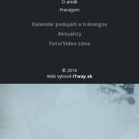
O areáli
Prenájom
Kalendár podujatí a tréningov
Aktuality
Foto/Video zóna
© 2016
Web vytvoril
ITway.sk