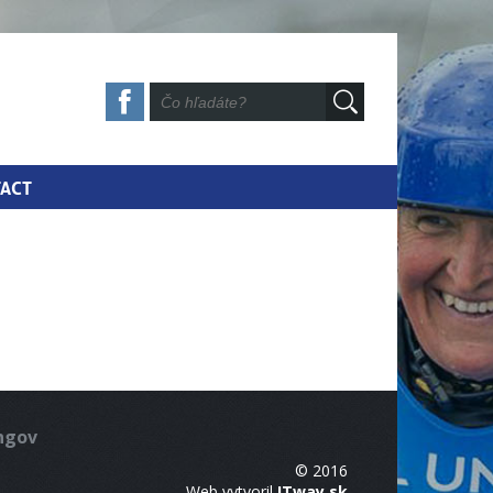
ACT
ingov
© 2016
Web vytvoril
ITway.sk