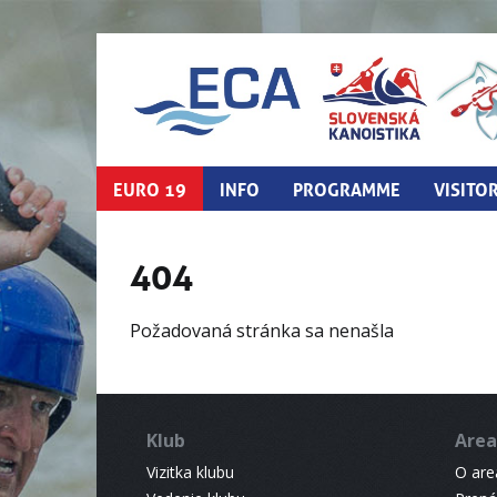
EURO 19
INFO
PROGRAMME
VISITO
404
Požadovaná stránka sa nenašla
Klub
Area
Vizitka klubu
O areá