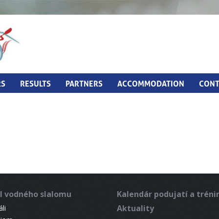
RS
RESULTS
PARTNERS
ACCOMMODATION
CONT
l vodného slalomu
Kalendár podujatí a trén
Aktuality
li