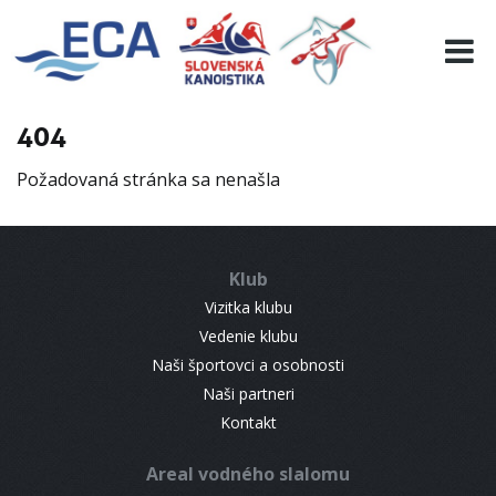
EURO 19
INFO
PROGRAMME
404
VISITORS
Požadovaná stránka sa nenašla
RESULTS
PARTNERS
ACCOMMODATION
Klub
CONTACT
Vizitka klubu
Vedenie klubu
Naši športovci a osobnosti
Naši partneri
Kontakt
Areal vodného slalomu