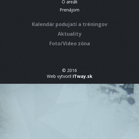
O areáli
Prenájom
Kalendár podujatí a tréningov
Aktuality
Foto/Video zóna
© 2016
Web vytvoril
ITway.sk